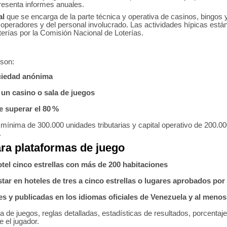
presenta informes anuales.
al
que se encarga de la parte técnica y operativa de casinos, bingos
 operadores y del personal involucrado. Las actividades hípicas está
terías por la Comisión Nacional de Loterías.
 son:
ciedad anónima
 un casino o sala de juegos
e superar el 80 %
ínima de 300.000 unidades tributarias y capital operativo de 200.000
.
ara plataformas de juego
otel cinco estrellas con más de 200 habitaciones
tar en hoteles de tres a cinco estrellas o lugares aprobados por
les y publicadas en los idiomas oficiales de Venezuela y al meno
ja de juegos, reglas detalladas, estadísticas de resultados, porcentaj
 el jugador.