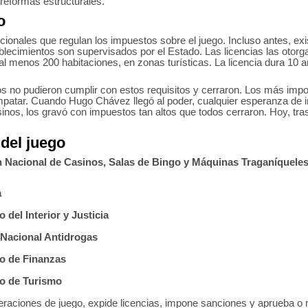
reformas estructurales.
o
icionales que regulan los impuestos sobre el juego. Incluso antes, e
blecimientos son supervisados por el Estado. Las licencias las otorg
al menos 200 habitaciones, en zonas turísticas. La licencia dura 10 
os no pudieron cumplir con estos requisitos y cerraron. Los más impor
atar. Cuando Hugo Chávez llegó al poder, cualquier esperanza de i
nos, los gravó con impuestos tan altos que todos cerraron. Hoy, tras 
del juego
 Nacional de Casinos, Salas de Bingo y Máquinas Traganíquele
a
o del Interior y Justicia
Nacional Antidrogas
io de Finanzas
io de Turismo
eraciones de juego, expide licencias, impone sanciones y aprueba o 