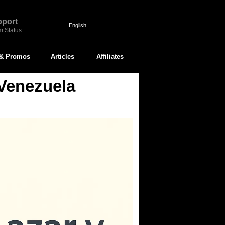
pport
English
m Status
& Promos
Articles
Affiliates
 Venezuela