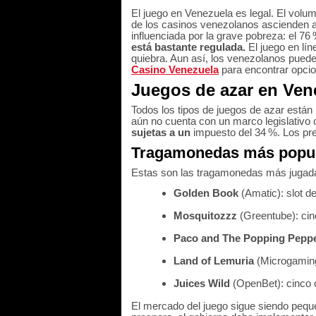
El juego en Venezuela es legal. El vol
de los casinos venezolanos ascienden a
influenciada por la grave pobreza: el 7
está bastante regulada.
El juego en lí
quiebra. Aun así, los venezolanos puede
Casino Venezuela
para encontrar opci
Juegos de azar en Ven
Todos los tipos de juegos de azar están 
aún no cuenta con un marco legislativo 
sujetas a un
impuesto del 34 %. Los pre
Tragamonedas más popu
Estas son las tragamonedas más jugada
Golden Book
(Amatic): slot d
Mosquitozzz
(Greentube): cin
Paco and The Popping Pepp
Land of Lemuria
(Microgaming)
Juices Wild
(OpenBet): cinco c
El mercado del juego sigue siendo pequeñ