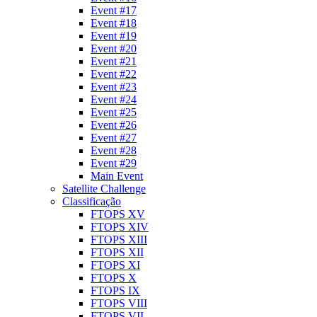
Event #17
Event #18
Event #19
Event #20
Event #21
Event #22
Event #23
Event #24
Event #25
Event #26
Event #27
Event #28
Event #29
Main Event
Satellite Challenge
Classificação
FTOPS XV
FTOPS XIV
FTOPS XIII
FTOPS XII
FTOPS XI
FTOPS X
FTOPS IX
FTOPS VIII
FTOPS VII