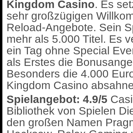
Kingdom Casino
. Es se
sehr großzügigen Willko
Reload-Angebote. Sein Sp
mehr als 5.000 Titel. Es
ein Tag ohne Special Even
als Erstes die Bonusang
Besonders die 4.000 Eur
Kingdom Casino absahnen 
Spielangebot: 4.9/5
Casi
Bibliothek von Spielen Di
den großen Namen Pragma