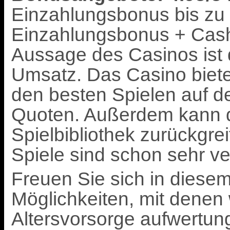
Einzahlungsbonus bis zu
Einzahlungsbonus + Cas
Aussage des Casinos ist 
Umsatz. Das Casino biet
den besten Spielen auf d
Quoten. Außerdem kann d
Spielbibliothek zurückgre
Spiele sind schon sehr ve
Freuen Sie sich in diesem 
Möglichkeiten, mit denen 
Altersvorsorge aufwertung