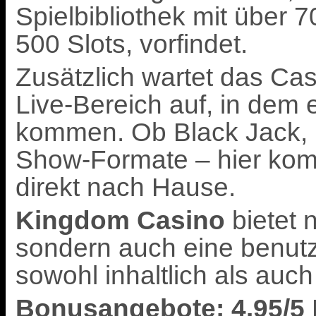
Spielbibliothek mit über
500 Slots, vorfindet.
Zusätzlich wartet das Ca
Live-Bereich auf, in dem
kommen. Ob Black Jack, 
Show-Formate – hier kom
direkt nach Hause.
Kingdom Casino
bietet 
sondern auch eine benutz
sowohl inhaltlich als auc
Bonusangebote: 4.95/5