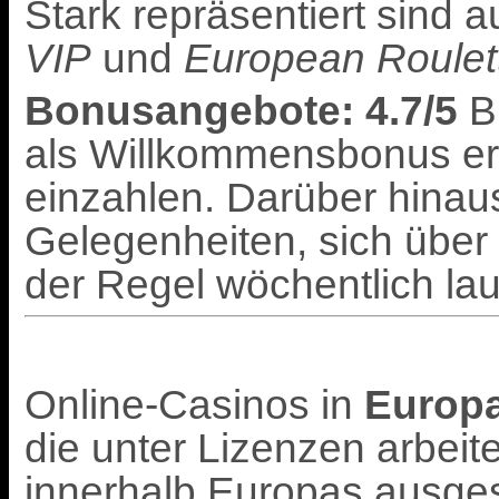
Stark repräsentiert sind 
VIP
und
European Roulet
Bonusangebote: 4.7/5
Bi
als Willkommensbonus er
einzahlen. Darüber hinau
Gelegenheiten, sich über
der Regel wöchentlich lau
Was sind europäisch
Online-Casinos in
Europa
die unter Lizenzen arbei
innerhalb Europas ausgest