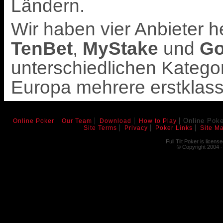
Ländern.
Wir haben vier Anbieter h
TenBet
,
MyStake
und
Go
unterschiedlichen Kategor
Europa mehrere erstklass
Online Pok
Online Poker
Our Team
Download
How to Play
Site Terms
Privacy
Poker Links
Site M
Full Tilt Poker is lice
© Copyright 2004 -