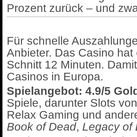
Prozent zurück – und zw
4.
GoldenBet
– Schnells
Für schnelle Auszahlunge
Anbieter. Das Casino hat
Schnitt 12 Minuten. Damit
Casinos in Europa.
Spielangebot: 4.9/5
Gol
Spiele, darunter Slots vo
Relax Gaming und andere
Book of Dead
,
Legacy of